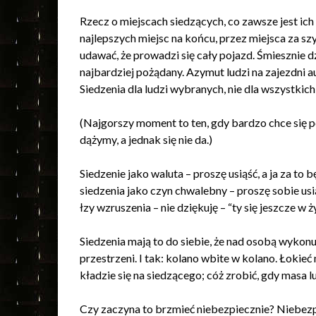
Rzecz o miejscach siedzących, co zawsze jest ich 
najlepszych miejsc na końcu, przez miejsca za s
udawać, że prowadzi się cały pojazd. Śmiesznie d
najbardziej pożądany. Azymut ludzi na zajezdni 
Siedzenia dla ludzi wybranych, nie dla wszystkich,
(Najgorszy moment to ten, gdy bardzo chce się p
dążymy, a jednak się nie da.)
Siedzenie jako waluta – proszę usiąść, a ja za t
siedzenia jako czyn chwalebny – proszę sobie usią
łzy wzruszenia – nie dziękuję – “ty się jeszcze w 
Siedzenia mają to do siebie, że nad osobą wykonu
przestrzeni. I tak: kolano wbite w kolano. Łokie
kładzie się na siedzącego; cóż zrobić, gdy masa 
Czy zaczyna to brzmieć niebezpiecznie? Niebez