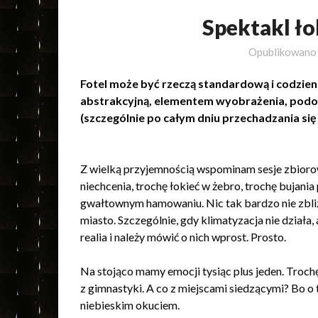
Spektakl ł
Opublikowan
Fotel może być rzeczą standardową i codzienn
abstrakcyjną, elementem wyobrażenia, podob
(szczególnie po całym dniu przechadzania się 
Z wielką przyjemnością wspominam sesje zbioro
niechcenia, trochę łokieć w żebro, trochę bujania 
gwałtownym hamowaniu. Nic tak bardzo nie zbliż
miasto. Szczególnie, gdy klimatyzacja nie działa
realia i należy mówić o nich wprost. Prosto.
Na stojąco mamy emocji tysiąc plus jeden. Troch
z gimnastyki. A co z miejscami siedzącymi? Bo o 
niebieskim okuciem.