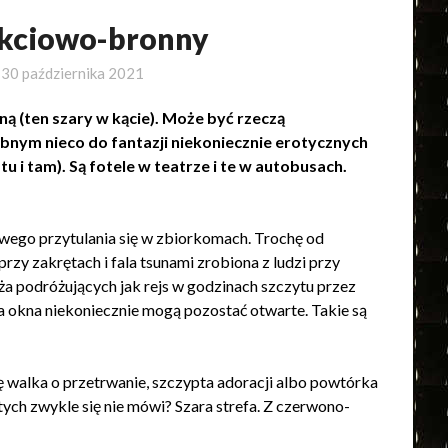
okciowo-bronny
o
30 października 2021
ą (ten szary w kącie). Może być rzeczą
nym nieco do fantazji niekoniecznie erotycznych
tu i tam). Są fotele w teatrze i te w autobusach.
wego przytulania się w zbiorkomach. Trochę od
przy zakrętach i fala tsunami zrobiona z ludzi przy
a podróżujących jak rejs w godzinach szczytu przez
, a okna niekoniecznie mogą pozostać otwarte. Takie są
ę walka o przetrwanie, szczypta adoracji albo powtórka
tych zwykle się nie mówi? Szara strefa. Z czerwono-