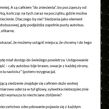
mniej. A są całkiem “do zniesienia”, bo począwszy od
zybą, kończąc na tych zaraz na początku, gdzie można
ziecinnie. Dlaczego by nie? Siedzenia jako element
autobusowej, gdy podjeżdża zupełnie pusty autobus.
 elitarne.
okazać, że możemy ustąpić miejsca, że chcemy i do tego
o będę miał dostęp do świeżego powietrza. Ustępowanie
ść – cały autobus bije brawo, owacje z każdej strony,
życiu nastoisz” (potem rezygnacja).
jącą siedzenie znajduje się całkiem dużo wolnej
ć miarowo uderza w tył głowy, sylwetka niebezpiecznie
ludzi wymusza to niechciane zbliżenie?
pieczeństwo zdecydowanie pojawia się z każdym