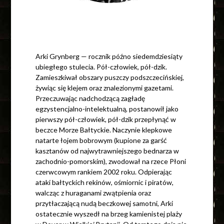
Arki Grynberg — rocznik późno siedemdziesiąty
ubiegłego stulecia. Pół-człowiek, pół-dzik.
Zamieszkiwał obszary puszczy podszczecińskiej,
żywiąc się klejem oraz znalezionymi gazetami.
Przeczuwając nadchodzącą zagładę
egzystencjalno-intelektualną, postanowił jako
pierwszy pół-człowiek, pół-dzik przepłynąć w
beczce Morze Bałtyckie. Naczynie klepkowe
natarte łojem bobrowym (kupione za garść
kasztanów od najwytrawniejszego bednarza w
zachodnio-pomorskim), zwodował na rzece Płoni
czerwcowym rankiem 2002 roku. Odpierając
ataki bałtyckich rekinów, ośmiornic i piratów,
walcząc z huraganami zwątpienia oraz
przytłaczającą nudą beczkowej samotni, Arki
ostatecznie wyszedł na brzeg kamienistej plaży