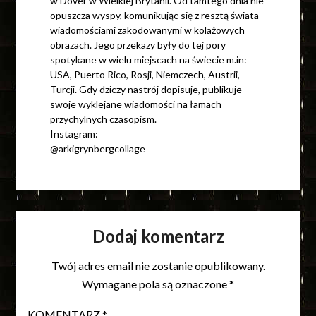
w Dover w Wielkiej Brytanii. Od tamtego dnia nie
opuszcza wyspy, komunikując się z resztą świata
wiadomościami zakodowanymi w kolażowych
obrazach. Jego przekazy były do tej pory
spotykane w wielu miejscach na świecie m.in:
USA, Puerto Rico, Rosji, Niemczech, Austrii,
Turcji. Gdy dziczy nastrój dopisuje, publikuje
swoje wyklejane wiadomości na łamach
przychylnych czasopism.
Instagram:
@arkigrynbergcollage
Dodaj komentarz
Twój adres email nie zostanie opublikowany.
Wymagane pola są oznaczone
*
KOMENTARZ
*