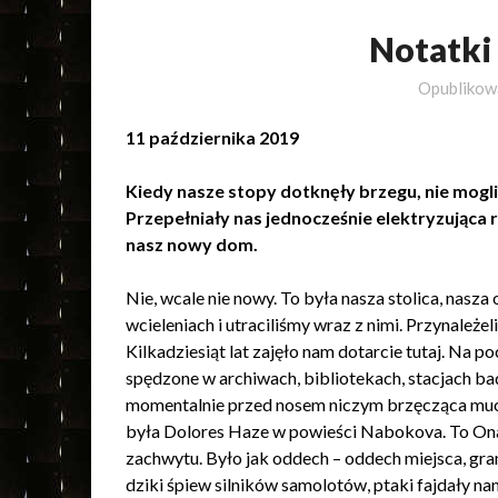
Notatki
Opubliko
11 października 2019
Kiedy nasze stopy dotknęły brzegu, nie mogl
Przepełniały nas jednocześnie elektryzująca r
nasz nowy dom.
Nie, wcale nie nowy. To była nasza stolica, nasz
wcieleniach i utraciliśmy wraz z nimi. Przynależe
Kilkadziesiąt lat zajęło nam dotarcie tutaj. Na 
spędzone w archiwach, bibliotekach, stacjach ba
momentalnie przed nosem niczym brzęcząca muc
była Dolores Haze w powieści Nabokova. To Ona 
zachwytu. Było jak oddech – oddech miejsca, g
dziki śpiew silników samolotów, ptaki fajdały nam