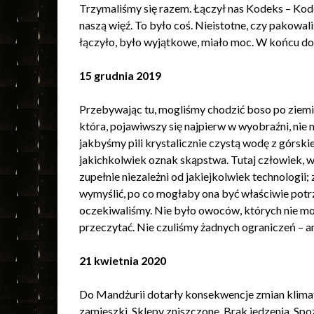
Trzymaliśmy się razem. Łączył nas Kodeks – Kod
naszą więź. To było coś. Nieistotne, czy pakowal
łączyło, było wyjątkowe, miało moc. W końcu dota
15 grudnia 2019
Przebywając tu, mogliśmy chodzić boso po ziemi i 
która, pojawiwszy się najpierw w wyobraźni, nie m
jakbyśmy pili krystalicznie czystą wodę z górskie
jakichkolwiek oznak skąpstwa. Tutaj człowiek, wy
zupełnie niezależni od jakiejkolwiek technologii
wymyślić, po co mogłaby ona być właściwie potr
oczekiwaliśmy. Nie było owoców, których nie mog
przeczytać. Nie czuliśmy żadnych ograniczeń – ani
21 kwietnia 2020
Do Mandżurii dotarły konsekwencje zmian klimat
zamieszki. Sklepy zniszczone. Brak jedzenia. Spo