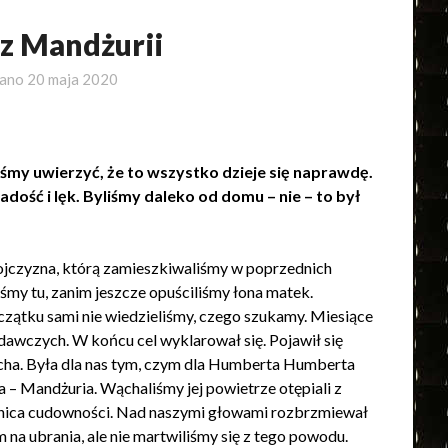
 z Mandżurii
wano
20 maja 2020
iśmy uwierzyć, że to wszystko dzieje się naprawdę.
adość i lęk. Byliśmy daleko od domu – nie – to był
a ojczyzna, którą zamieszkiwaliśmy w poprzednich
liśmy tu, zanim jeszcze opuściliśmy łona matek.
początku sami nie wiedzieliśmy, czego szukamy. Miesiące
dawczych. W końcu cel wyklarował się. Pojawił się
ha. Była dla nas tym, czym dla Humberta Humberta
– Mandżuria. Wąchaliśmy jej powietrze otępiali z
ranica cudowności. Nad naszymi głowami rozbrzmiewał
 na ubrania, ale nie martwiliśmy się z tego powodu.