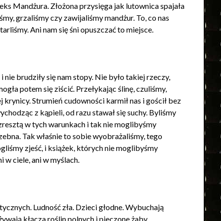
eks Mandżura. Złożona przysięga jak lutownica spajała
iśmy, grzaliśmy czy zawijaliśmy mandżur. To, co nas
rliśmy. Ani nam się śni opuszczać to miejsce.
nie brudziły się nam stopy. Nie było takiej rzeczy,
ogła potem się ziścić. Przełykając ślinę, czuliśmy,
j krynicy. Strumień cudowności karmił nas i gościł bez
chodząc z kąpieli, od razu stawał się suchy. Byliśmy
; zresztą w tych warunkach i tak nie moglibyśmy
zebna. Tak właśnie to sobie wyobrażaliśmy, tego
liśmy zjeść, i książek, których nie moglibyśmy
 w ciele, ani w myślach.
ycznych. Ludność zła. Dzieci głodne. Wybuchają
żywają kłącza roślin polnych i pieczone żaby.